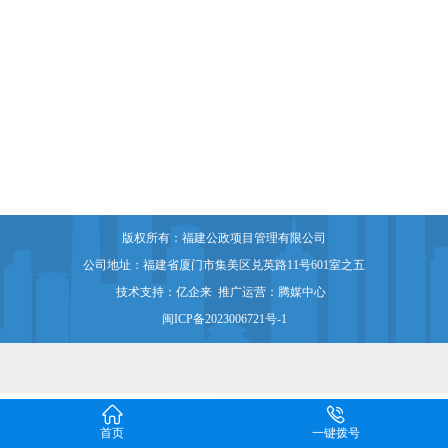
版权所有：福建公政项目管理有限公司
公司地址：福建省厦门市集美区兑英路11号601室之五
技术支持：
亿企来
推广运营：
腾媒中心
闽ICP备2023006721号-1


首页
一键拨号